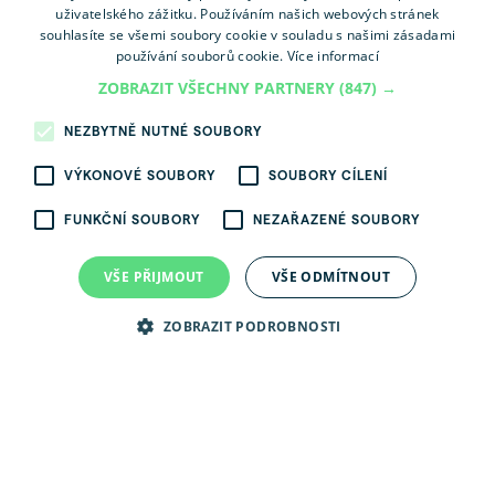
uživatelského zážitku. Používáním našich webových stránek
souhlasíte se všemi soubory cookie v souladu s našimi zásadami
používání souborů cookie.
Více informací
ZOBRAZIT VŠECHNY PARTNERY
(847) →
NEZBYTNĚ NUTNÉ SOUBORY
VÝKONOVÉ SOUBORY
SOUBORY CÍLENÍ
FUNKČNÍ SOUBORY
NEZAŘAZENÉ SOUBORY
Produkty a
O CPI Energo
služby
VŠE PŘIJMOUT
VŠE ODMÍTNOUT
ZOBRAZIT PODROBNOSTI
VÍCE
VÍCE
Kdo jsme