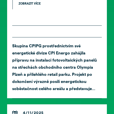
ZOBRAZIT VÍCE
Skupina CPIPG prostřednictvím své
energetické divize CPI Energo zahájila
přípravu na instalaci fotovoltaických panelů
na střechách obchodního centra Olympia
Plzeň a přilehlého retail parku. Projekt po
dokončení výrazně posílí energetickou
soběstačnost celého areálu a představuje
důležitý krok v dlouhodobé strategii skupiny
na snižování provozních nákladů a uhlíkové
stopy jejích nemovitostí. Dodávku technických
4/11/2025