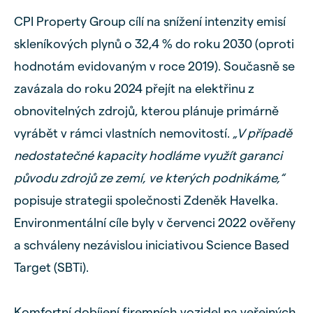
CPI Property Group cílí na snížení intenzity emisí
skleníkových plynů o 32,4 % do roku 2030 (oproti
hodnotám evidovaným v roce 2019). Současně se
zavázala do roku 2024 přejít na elektřinu z
obnovitelných zdrojů, kterou plánuje primárně
vyrábět v rámci vlastních nemovitostí.
„V případě
nedostatečné kapacity hodláme využít garanci
původu zdrojů ze zemí, ve kterých podnikáme,“
popisuje strategii společnosti Zdeněk Havelka.
Environmentální cíle byly v červenci 2022 ověřeny
a schváleny nezávislou iniciativou Science Based
Target (SBTi).
Komfortní dobíjení firemních vozidel na veřejných