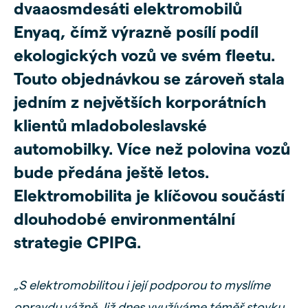
dvaaosmdesáti elektromobilů
Enyaq, čímž výrazně posílí podíl
ekologických vozů ve svém fleetu.
Touto objednávkou se zároveň stala
jedním z největších korporátních
klientů mladoboleslavské
automobilky. Více než polovina vozů
bude předána ještě letos.
Elektromobilita je klíčovou součástí
dlouhodobé environmentální
strategie CPIPG.
„S elektromobilitou i její podporou to myslíme
opravdu vážně.
Již dnes využíváme téměř stovku