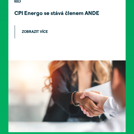
komponentů zajišťuje společnost SIS
Renewables, etablovaný partner se
CPI Energo se stává členem ANDE
specializací na energetická řešení pro
komerční a retailové objekty.
ZOBRAZIT VÍCE