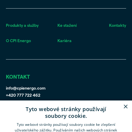
Produkty a služby
Ke stažení
Kontakty
O CPI Energo
Kariéra
KONTAKT
info@cpienergo.com
+420 777 722 462
×
Tyto webové stránky používají
soubory cookie.
Tyto webové stránky používají soubory cookie ke zlepšení
uživatelského zážitku. Používáním našich webových stránek
CPIPG
CPI Poland