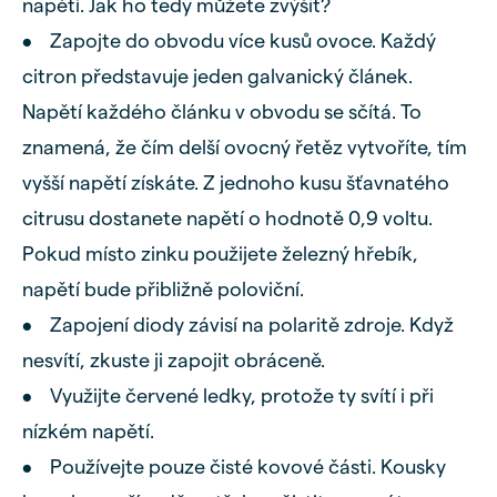
napětí. Jak ho tedy můžete zvýšit?
• Zapojte do obvodu více kusů ovoce. Každý
citron představuje jeden galvanický článek.
Napětí každého článku v obvodu se sčítá. To
znamená, že čím delší ovocný řetěz vytvoříte, tím
vyšší napětí získáte. Z jednoho kusu šťavnatého
citrusu dostanete napětí o hodnotě 0,9 voltu.
Pokud místo zinku použijete železný hřebík,
napětí bude přibližně poloviční.
• Zapojení diody závisí na polaritě zdroje. Když
nesvítí, zkuste ji zapojit obráceně.
• Využijte červené ledky, protože ty svítí i při
nízkém napětí.
• Používejte pouze čisté kovové části. Kousky