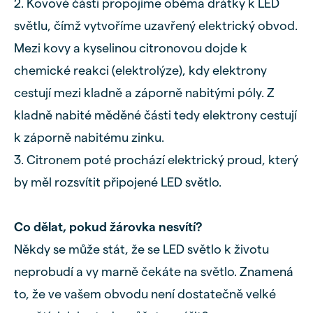
2. Kovové části propojíme oběma drátky k LED
světlu, čímž vytvoříme uzavřený elektrický obvod.
Mezi kovy a kyselinou citronovou dojde k
chemické reakci (elektrolýze), kdy elektrony
cestují mezi kladně a záporně nabitými póly. Z
kladně nabité měděné části tedy elektrony cestují
k záporně nabitému zinku.
3. Citronem poté prochází elektrický proud, který
by měl rozsvítit připojené LED světlo.
Co dělat, pokud žárovka nesvítí?
Někdy se může stát, že se LED světlo k životu
neprobudí a vy marně čekáte na světlo. Znamená
to, že ve vašem obvodu není dostatečně velké