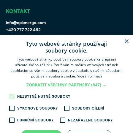
KONTAKT
info@cpienergo.com
+420 777 722 462
×
Tyto webové stránky používají
soubory cookie.
Tyto webové stránky používají soubory cookie ke zlepšení
uživatelského zážitku. Používáním našich webových stránek
CPIPG
CPI Poland
souhlasíte se všemi soubory cookie v souladu s našimi zásadami
používání souborů cookie.
Více informací
ZOBRAZIT VŠECHNY PARTNERY
(847) →
CPI Hungary
NEZBYTNĚ NUTNÉ SOUBORY
VÝKONOVÉ SOUBORY
SOUBORY CÍLENÍ
FUNKČNÍ SOUBORY
NEZAŘAZENÉ SOUBORY