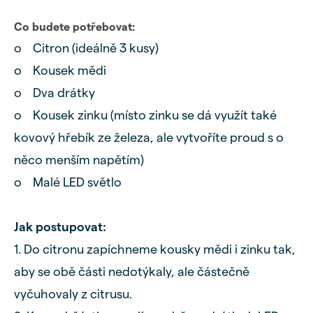
Co budete potřebovat:
o Citron (ideálně 3 kusy)
o Kousek mědi
o Dva drátky
o Kousek zinku (místo zinku se dá využít také
kovový hřebík ze železa, ale vytvoříte proud s o
něco menším napětím)
o Malé LED světlo
Jak postupovat:
1. Do citronu zapíchneme kousky mědi i zinku tak,
aby se obě části nedotýkaly, ale částečně
vyčuhovaly z citrusu.